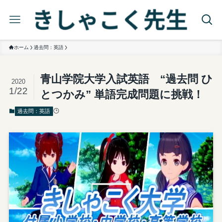
ホーム
過去問：英語
青山学院大学入試英語 “過去問 ひ
2020
1/22
とつかみ” 単語完成問題に挑戦！
過去問：英語