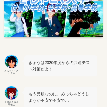
きょうは2020年度からの共通テス
ト対策だよ！
きしゃこくさ
い先生
もう受験なのに、めっちゃどうし
ようか不安で不安で…
上野みさき＠
高校生