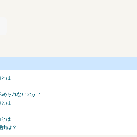
！
力とは
求められないのか？
力とは
力とは
由は？