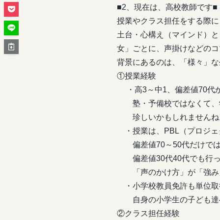
■2、現在は、高校教師です■
授業やクラス担任をする際に
土台・心構え（マインド）と
女」ごとに、声掛けなどのコ
背景にあるのは、「様々」な
①授業経験
・高3～中1、偏差値70代か
塾・予備校ではなくて、学
珍しいかもしれませんね
・授業は、PBL（プロジェ
偏差値70～50代だけで
偏差値30代40代でも行
「声のかけ方」が「強み
・小学校教員免許も単位取
自身の小学生の子ども達
②クラス担任経験