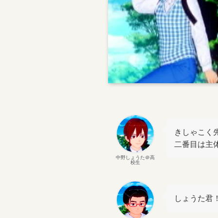
きしゃこく
二番目は主
中野しょうた＠高
校生
しょうた君