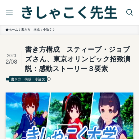
ホーム
書き方 構成：小論文
書き方構成 スティーブ・ジョブ
2020
ズさん、東京オリンピック招致演
2/08
説：感動ストーリー３要素
書き方 構成：小論文