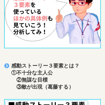
感動ストーリー３要素とは？
①不十分な主人公
②無謀な目標
③敵が出現（葛藤する）