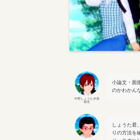
小論文・面
のかわかん
中野しょうた＠高
校生
しょうた君
りの方法を