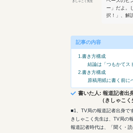
ベースのヒ
きしゃこく先生
ー」だよ。
択！」、解
記事の内容
1.書き方構成
結論は「つもかてスト
2.書き方構成
原稿用紙に書く前にペ
書いた人: 報道記者出
（きしゃこく先
■1、TV局の報道記者出身で
きしゃこく先生は、TV局の
報道記者時代は、「聞く・読