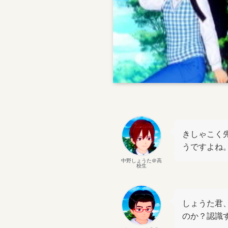
きしゃこく
うですよね
中野しょうた＠高
校生
しょうた君
のか？認識