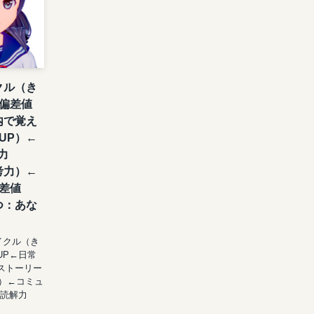
クル（き
偏差値
内で覚え
UP）←
力
考力）←
差値
つ：あな
イクル（き
UP←日常
ストーリー
P）←コミュ
←読解力